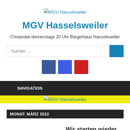
Zum
Inhalt
springen
MGV Hasselsweiler
Chorprobe donnerstags 20 Uhr Bürgerhaus Hasselsweiler
Suchen
SUCHE
nach:
NAVIGATION
MONAT:
MÄRZ 2022
Wir starten wieder