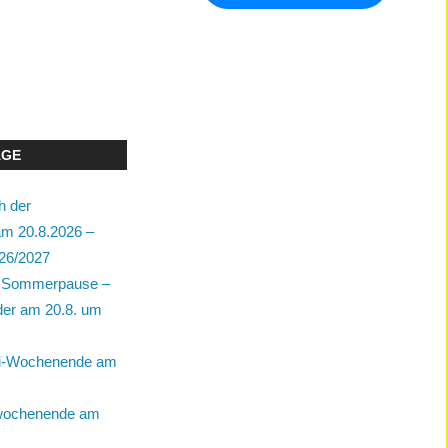
ÄGE
h der
m 20.8.2026 –
26/2027
ie Sommerpause –
der am 20.8. um
bi-Wochenende am
wochenende am