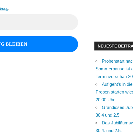
ärung
.
NEUESTE BEITR
Probenstart nac
Sommerpause ist a
Terminvorschau 20
Auf geht’s in d
Proben starten wie
20.00 Uhr
Grandioses Ju
30.4 und 2.5.
Das Jubiläums
30.4. und 2.5.