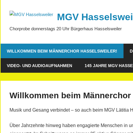
Zum
Inhalt
MGV Hasselswei
springen
Chorprobe donnerstags 20 Uhr Bürgerhaus Hasselsweiler
WILLKOMMEN BEIM MÄNNERCHOR HASSELSWEILER!
D
VIDEO- UND AUDIOAUFNAHMEN
145 JAHRE MGV HASSE
Willkommen beim Männerchor 
Musik und Gesang verbindet – so auch beim MGV Lätitia H
Über Jahrzehnte hinweg haben engagierte Menschen in u