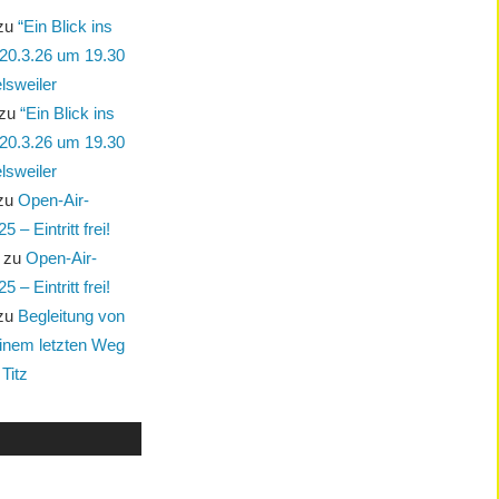
zu
“Ein Blick ins
 20.3.26 um 19.30
lsweiler
zu
“Ein Blick ins
 20.3.26 um 19.30
lsweiler
zu
Open-Air-
 – Eintritt frei!
zu
Open-Air-
 – Eintritt frei!
zu
Begleitung von
einem letzten Weg
Titz