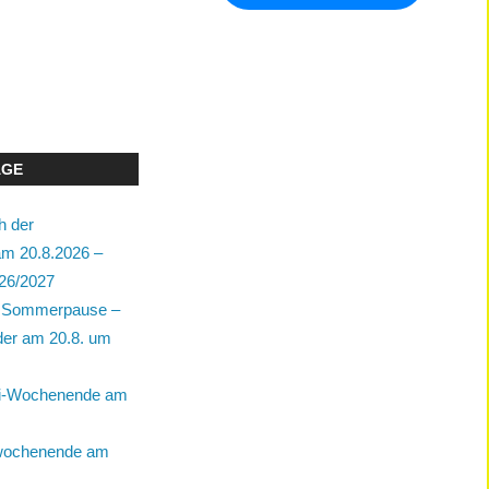
ÄGE
h der
m 20.8.2026 –
26/2027
ie Sommerpause –
der am 20.8. um
bi-Wochenende am
wochenende am