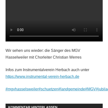
Wir sehen uns wieder: die Sänger
des MGV
Hasselweiler mit Chorleiter Christian Werres
Infos zum Instrumentalverein Herbach auch unter
https://www.instrumental-verein-herbach.de
#mgvhasselsweiler
#schuetzen
#landgemeinde
#MGV
#jubil
KOMMENTAR HINTERLASSEN