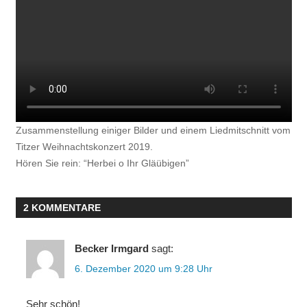
Zusammenstellung einiger Bilder und einem Liedmitschnitt vom
Titzer Weihnachtskonzert 2019.
Hören Sie rein: “Herbei o Ihr Gläübigen”
HASSELSWEILER
2 KOMMENTARE
MÄNNERCHORHASSELSWEILER
MITSINGAKTION
Becker Irmgard
sagt:
WEIHNACHTSSINGEN
6. Dezember 2020 um 9:28 Uhr
Sehr schön!